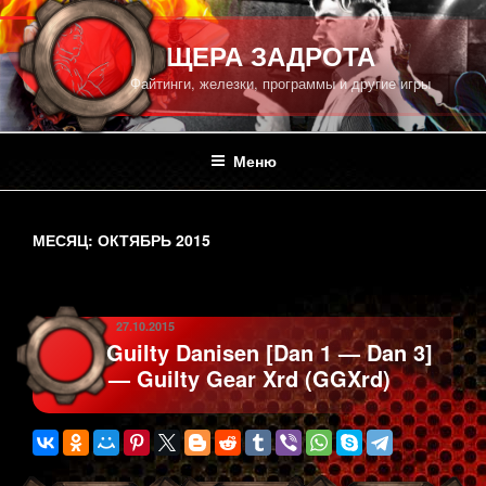
Перейти
к
ПЕЩЕРА ЗАДРОТА
содержимому
Файтинги, железки, программы и другие игры
Меню
МЕСЯЦ:
ОКТЯБРЬ 2015
ОПУБЛИКОВАНО
27.10.2015
Guilty Danisen [Dan 1 — Dan 3]
— Guilty Gear Xrd (GGXrd)