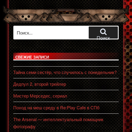
OverKilL
(SO)
vs
Arsen
Искать:
Kamelot
(PO)
Поиск
#FT10»
СВЕЖИЕ ЗАПИСИ
Тайна семи сестёр, что случилось с понедельник?
Дедпул 2, второй трейлер
Мистер Мерседес, сериал
Поход на меш среду в Re:Play Cafe в СПб
The Arsenal — интеллектуальный помощник
фотографу