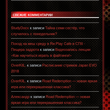
СВЕЖИЕ КОММЕНТАРИИ
StudyDocx
к записи
Тайна семи сестёр, что
случилось с понедельник?
Поход на меш среду в Re:Play Cafe в СПб -
Пещера задрота
к записи
Видеозапись лекции
«Как научиться играть в файтинги!»
OverKilL.
к записи
Расписание стримов Japan EVO
2018
OverKilL.
к записи
Road Redemption — новая яркая
игра или перекрашенная классика?
Александр
к записи
Road Redemption — новая
яркая игра или перекрашенная классика?