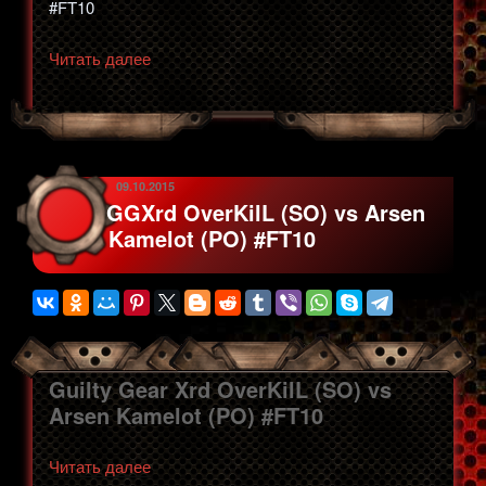
#FT10
«GGXrd
Читать далее
OverKilL
(SO)
vs
GGshnik
(MI)
ОПУБЛИКОВАНО
09.10.2015
GGXrd OverKilL (SO) vs Arsen
#FT10»
Kamelot (PO) #FT10
Guilty Gear Xrd OverKilL (SO) vs
Arsen Kamelot (PO) #FT10
«GGXrd
Читать далее