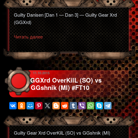
Guilty Danisen [Dan 1 — Dan 3] — Guilty Gear Xrd
(GGXrd)
«Guilty
Читать далее
Danisen
[Dan
1
—
Dan
ОПУБЛИКОВАНО
11.10.2015
GGXrd OverKilL (SO) vs
3]
GGshnik (MI) #FT10
—
Guilty
Gear
Xrd
(GGXrd)»
Guilty Gear Xrd OverKilL (SO) vs GGshnik (MI)