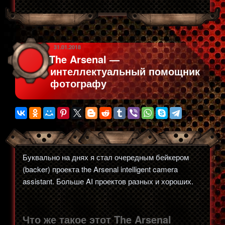
меш
среду
в
Re:Play
ОПУБЛИКОВАНО
31.01.2018
The Arsenal —
Cafe
интеллектуальный помощник
в
фотографу
СПб»
Буквально на днях я стал очередным бейкером
(backer) проекта the Arsenal intelligent camera
assistant. Больше AI проектов разных и хороших.
Что же такое этот The Arsenal