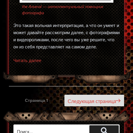
the Arsenal — интеллектуальный помощник
фотографа
Это такая вольная интерпритация, а что он умеет и
может давайте рассмотрим далее, c фотографиями
и видеороликами, после чего вы уже решите, что
он из себя представляет на самом деле.
«The
Читать далее
Arsenal
—
интеллектуальный
помощник
фотографу»
Пагинация
Страница
1
Следующая страница
записей
Искать: