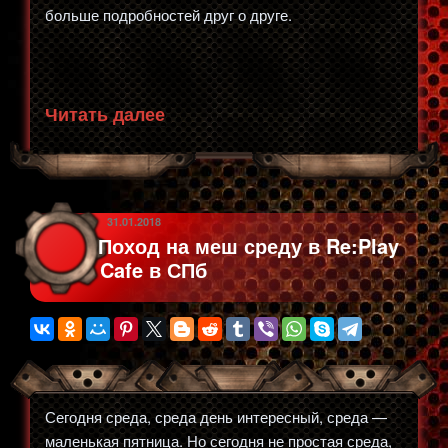
больше подробностей друг о друге.
«Мистер
Читать далее
Мерседес,
сериал»
ОПУБЛИКОВАНО
31.01.2018
Поход на меш среду в Re:Play
Cafe в СПб
Сегодня среда, среда день интересный, среда —
маленькая пятница. Но сегодня не простая среда,