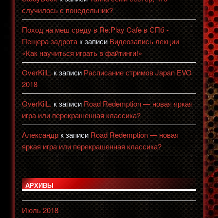
случилось с понедельник?
Поход на меш среду в Re:Play Cafe в СПб -
Пещера задрота
к записи
Видеозапись лекции
«Как научиться играть в файтинги!»
OverKilL.
к записи
Расписание стримов Japan EVO
2018
OverKilL.
к записи
Road Redemption — новая яркая
игра или перекрашенная классика?
Александр
к записи
Road Redemption — новая
яркая игра или перекрашенная классика?
АРХИВЫ
Июль 2018