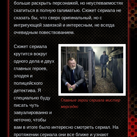
больше раскрыть персонажей, но неуспеваемостях
скатиться в полную галиматью. Сюжет сериала не
сказать бы, что сверх оригинальный, но с
интригующей завязкой и интересным, не всегда
очевидным повествованием.
Сюжет сериала
крутится вокруг
одного дела и двух
главных героев,
злодея и
полицейского
детектива. Я
специально буду
Главные герои сериала мистер
писать чуть
мерседес
завуалированно и
неточно, чтобы
вам в итоге было интересно смотреть сериал. На
протяжении сериала они все ближе и узнают