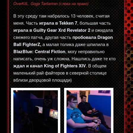
OverKilL. Goga Tarilariran (слева на право)
В эту среду там набралось 13 человек, считая
меня. Часть
играла в Tekken 7
, большая часть
играла в Guilty Gear Xrd Revelator 2
и ожидала
свежего патча, другая часть
пробовала Dragon
Ball FighterZ,
а малая толика даже шпилила в
BlazBlue: Central Fiction
, могу неправильно
написать, очень уж сложна. Нашлись даже те кто
ждал и качал King of Fighters XIV
. В общем
маленький рай файтеров в северной столице
вблизи дворцовой площади)