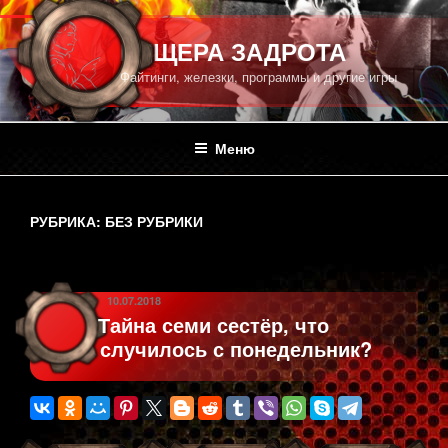
Перейти
к
ПЕЩЕРА ЗАДРОТА
содержимому
Файтинги, железки, программы и другие игры
Меню
РУБРИКА:
БЕЗ РУБРИКИ
ОПУБЛИКОВАНО
10.07.2018
Тайна семи сестёр, что
случилось с понедельник?