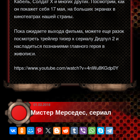
Кабель, Солдат Х и многих других. Посмотрим, как
он покажет себя 17 мая, на больших экранах в
кинотеатрах нашей страны.
Пока ожидаете выхода фильма, можете еще разок
посмотреть трейлер тизер к сериалу Дедпул 2 и
насладиться познаниями главного героя в
живописи.
https://www.youtube.com/watch?v=4nWu8KGdp0Y
ОПУБЛИКОВАНО
01.02.2018
Мистер Мерседес, сериал