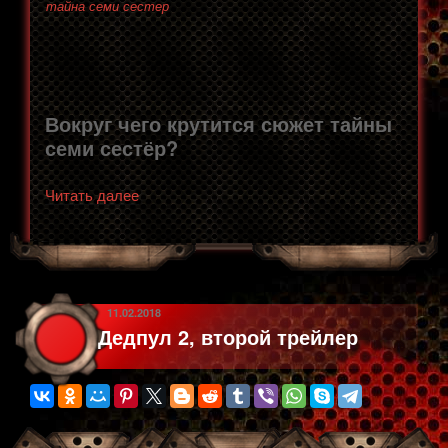
тайна семи сестер
Вокруг чего крутится сюжет тайны
семи сестёр?
«Тайна
Читать далее
семи
сестёр,
что
случилось
с
ОПУБЛИКОВАНО
11.02.2018
Дедпул 2, второй трейлер
понедельник?»