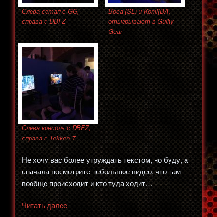
Слева сетап с GG,
Boca (SL) и Komi(BA)
справа с DBFZ
отыгрывают в Guilty
Gear
Слева консоль с DBFZ,
справа с Tekken 7
Не хочу вас более утруждать текстом, но буду, а
сначала посмотрите небольшое видео, что там
вообще происходит и кто туда ходит…
«Поход
Читать далее
на