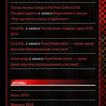
Поход на меш среду в Re:Play Cafe в СПб -
Пещера задрота
к записи
Видеозапись лекции
«Как научиться играть в файтинги!»
OverKilL.
к записи
Расписание стримов Japan EVO
2018
OverKilL.
к записи
Road Redemption — новая яркая
игра или перекрашенная классика?
Александр
к записи
Road Redemption — новая
яркая игра или перекрашенная классика?
АРХИВЫ
Июль 2018
Февраль 2018