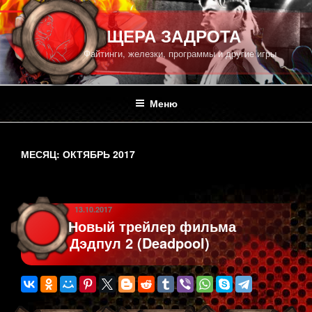
Перейти
к
ПЕЩЕРА ЗАДРОТА
содержимому
Файтинги, железки, программы и другие игры
Меню
МЕСЯЦ:
ОКТЯБРЬ 2017
ОПУБЛИКОВАНО
13.10.2017
Новый трейлер фильма
Дэдпул 2 (Deadpool)