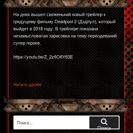
На днях вышел свеженький новый трейлер к
грядущему фильму Deadpool 2 (Дэдпул), который
выйдет в 2018 году. В трейлере показана
незамысловатая зарисовка на тему переодеваний
супер героев.
https://youtu.be/Z_2z6O6Y63E
«Новый
Читать далее
трейлер
фильма
Дэдпул
2
Искать:
(Deadpool)»
Поиск