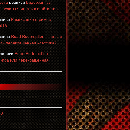
рота
к записи
Видеозапись
 научиться играть в файтинги!»
аписи
Расписание стримов
2018
аписи
Road Redemption — новая
или перекрашенная классика?
 записи
Road Redemption —
 игра или перекрашенная
18
8