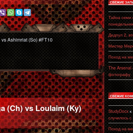
СВЕЖИЕ ЗАП
Тайна семи с
понедельни
Дедпул 2, в
) vs Ashimriat (So) #FT10
Мистер Мерс
Поход на ме
The Arsenal
фотографу
СВЕЖИЕ КОМ
 (Ch) vs Loulaim (Ky)
StudyDocx
к
случилось с
Поход на ме