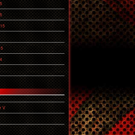
5
5
015
15
4
4
r V