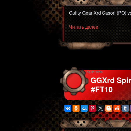
Guilty Gear Xrd Sasori (PO) 
«GGXrd
Читать далее
Sasori
(PO)
vs
Rufus
(FA)
#FT10»
ОПУБЛИКОВАНО
14.01.2016
GGXrd Spiri
#FT10