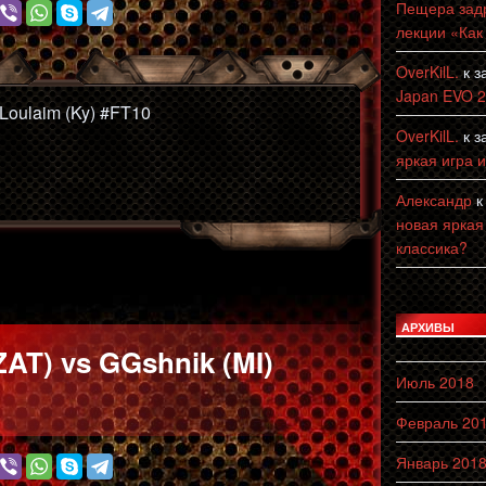
Пещера зад
лекции «Как
OverKilL.
к з
Japan EVO 
 Loulaim (Ky) #FT10
OverKilL.
к з
яркая игра 
Александр
к
новая яркая
классика?
АРХИВЫ
AT) vs GGshnik (MI)
Июль 2018
Февраль 20
Январь 201