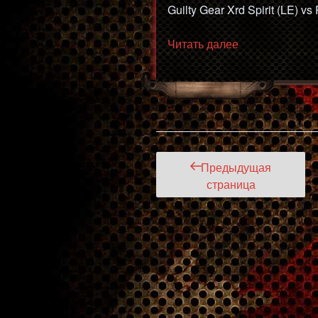
Guilty Gear Xrd Spirit (LE) vs
«GGXrd
Читать далее
Spirit
(LE)
vs
Regretgrief
(ZT)
#FT10»
Пагинация
Предыдущая
записей
страница