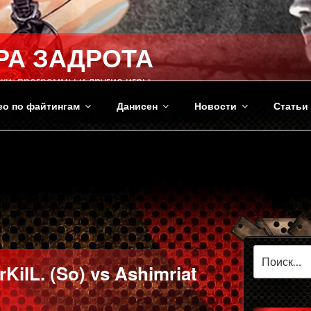
РА ЗАДРОТА
ки, программы и другие игры
ео по файтингам
Данисен
Новости
Статьи
Искать:
KilL. (So) vs Ashimriat