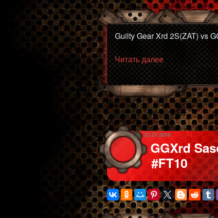
Guilty Gear Xrd 2S(ZAT) vs G
«GGXrd
Читать далее
2S(ZAT)
vs
GGshnik
(MI)
#FT10»
ОПУБЛИКОВАНО
21.01.2016
GGXrd Saso
#FT10