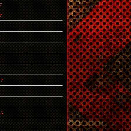
7
7
7
17
6
16
6