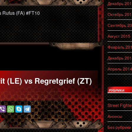
Декабрь 201
vs Rufus (FA) #FT10
Октябрь 201
Сентябрь 2
Август 2015
Февраль 20
Декабрь 201
Апрель 201
t (LE) vs Regretgrief (ZT)
РУБРИКИ
Street Fighte
Анонсы
Без рубрики