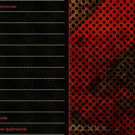
айтингам
алов
ия файтингов