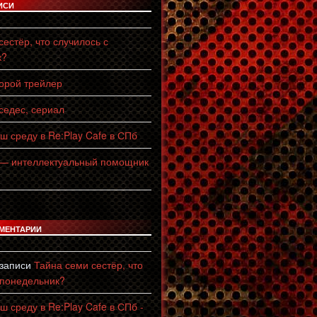
ИСИ
естёр, что случилось с
к?
торой трейлер
едес, сериал
ш среду в Re:Play Cafe в СПб
 — интеллектуальный помощник
МЕНТАРИИ
 записи
Тайна семи сестёр, что
 понедельник?
ш среду в Re:Play Cafe в СПб -