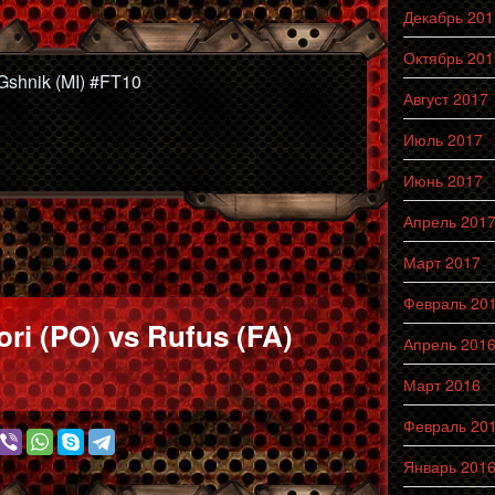
Декабрь 201
Октябрь 201
Gshnik (MI) #FT10
Август 2017
Июль 2017
Июнь 2017
Апрель 201
Март 2017
Февраль 20
ri (PO) vs Rufus (FA)
Апрель 201
Март 2016
Февраль 20
Январь 201