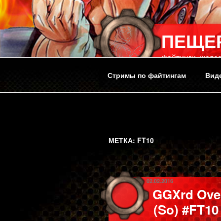
Перейти
к
содержимому
ПЕЩЕ
Файтинги, желез
Стримы по файтингам
Вид
МЕТКА:
FT10
ОПУБЛИКОВАНО
02.02.2016
GGXrd Over
(So) #FT10