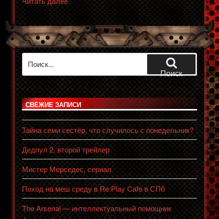
«Первая
Читать далее
лекция
по
файтингам,
Санкт-
Искать:
Петербург»
Поиск
СВЕЖИЕ ЗАПИСИ
Тайна семи сестёр, что случилось с понедельник?
Дедпул 2, второй трейлер
Мистер Мерседес, сериал
Поход на меш среду в Re:Play Cafe в СПб
The Arsenal — интеллектуальный помощник