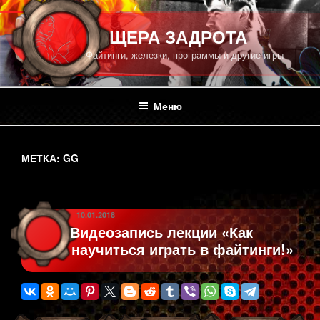
Перейти
к
ПЕЩЕРА ЗАДРОТА
содержимому
Файтинги, железки, программы и другие игры
Меню
МЕТКА:
GG
ОПУБЛИКОВАНО
10.01.2018
Видеозапись лекции «Как
научиться играть в файтинги!»