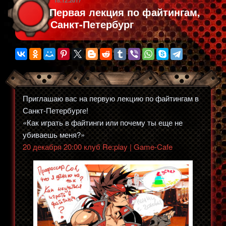
в
18.12.2017
Первая лекция по файтингам,
файтинги!»»
Санкт-Петербург
Приглашаю вас на первую лекцию по файтингам в
Санкт-Петербурге!
«Как играть в файтинги или почему ты еще не
убиваешь меня?»
20 декабря 20:00 клуб Re:play | Game-Cafe