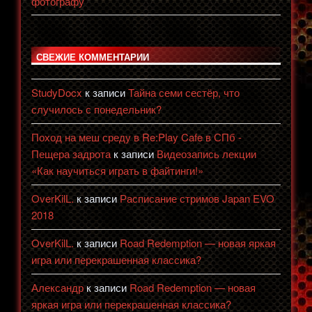
фотографу
СВЕЖИЕ КОММЕНТАРИИ
StudyDocx
к записи
Тайна семи сестёр, что
случилось с понедельник?
Поход на меш среду в Re:Play Cafe в СПб -
Пещера задрота
к записи
Видеозапись лекции
«Как научиться играть в файтинги!»
OverKilL.
к записи
Расписание стримов Japan EVO
2018
OverKilL.
к записи
Road Redemption — новая яркая
игра или перекрашенная классика?
Александр
к записи
Road Redemption — новая
яркая игра или перекрашенная классика?