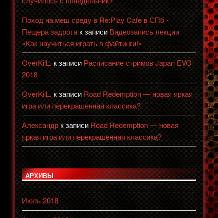
случилось с понедельник?
Поход на меш среду в Re:Play Cafe в СПб -
Пещера задрота
к записи
Видеозапись лекции
«Как научиться играть в файтинги!»
OverKilL.
к записи
Расписание стримов Japan EVO
2018
OverKilL.
к записи
Road Redemption — новая яркая
игра или перекрашенная классика?
Александр
к записи
Road Redemption — новая
яркая игра или перекрашенная классика?
АРХИВЫ
Июль 2018