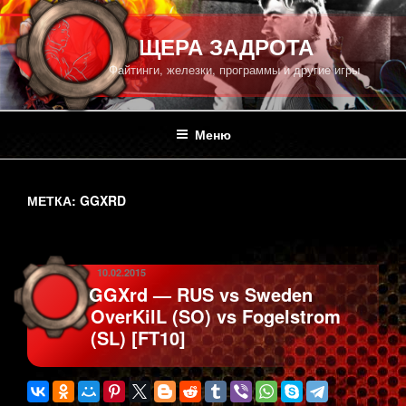
Перейти
к
ПЕЩЕРА ЗАДРОТА
содержимому
Файтинги, железки, программы и другие игры
Меню
МЕТКА:
GGXRD
ОПУБЛИКОВАНО
10.02.2015
GGXrd — RUS vs Sweden
OverKilL (SO) vs Fogelstrom
(SL) [FT10]