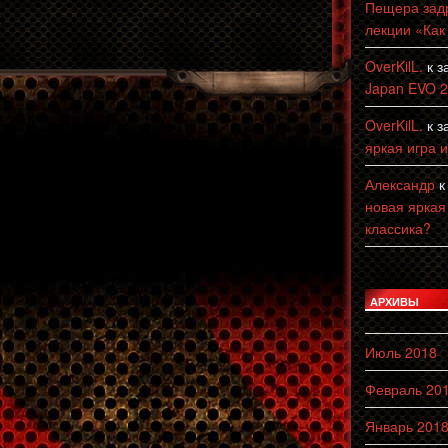
Пещера зад
лекции «Как
OverKilL.
к з
Japan EVO 
OverKilL.
к з
яркая игра 
Александр
к
новая яркая
классика?
АРХИВЫ
Июль 2018
Февраль 20
Январь 201