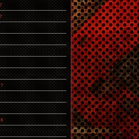
7
7
7
17
6
16
6