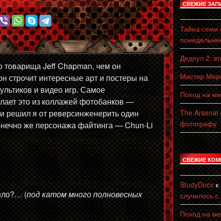
СВЕЖИЕ ЗАП
Тайна семи с
понедельни
Дедпул 2, в
го товарища Jeff Chapman, чем он
Мистер Мерс
 он строчит интересные арт и постеры на
ультиков и видео игр. Самое
Поход на ме
елает это из коллажей фотобанков —
 и решил я от реверсинженерить один
The Arsenal
фотографу
конечно же персонажа файтинга — Chun-Li
СВЕЖИЕ КОМ
StudyDocx
к
шло?… (
под катом много полновесных
случилось с
Поход на ме