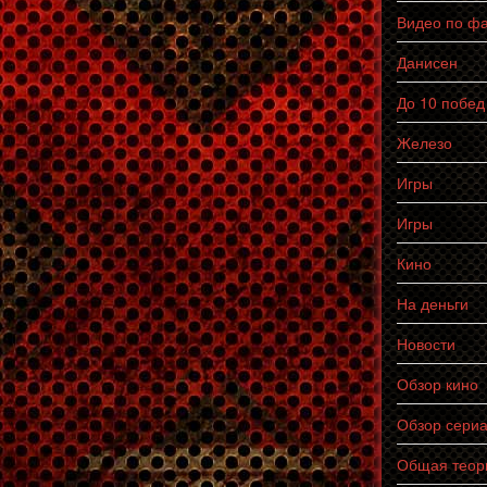
Видео по ф
Данисен
До 10 побед
Железо
Игры
Игры
Кино
На деньги
Новости
Обзор кино
Обзор сери
Общая теор