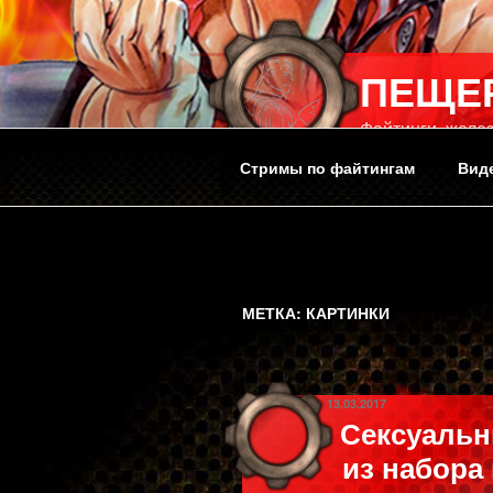
Перейти
к
содержимому
ПЕЩЕ
Файтинги, желез
Стримы по файтингам
Вид
МЕТКА:
КАРТИНКИ
ОПУБЛИКОВАНО
13.03.2017
Сексуальн
из набора