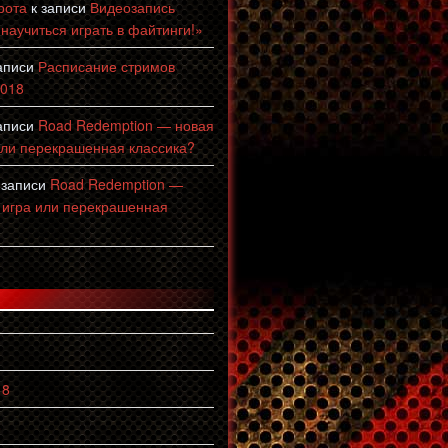
рота
к записи
Видеозапись
 научиться играть в файтинги!»
аписи
Расписание стримов
2018
аписи
Road Redemption — новая
или перекрашенная классика?
 записи
Road Redemption —
 игра или перекрашенная
18
8