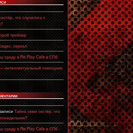
ИСИ
естёр, что случилось с
к?
торой трейлер
едес, сериал
ш среду в Re:Play Cafe в СПб
 — интеллектуальный помощник
МЕНТАРИИ
 записи
Тайна семи сестёр, что
 понедельник?
ш среду в Re:Play Cafe в СПб -