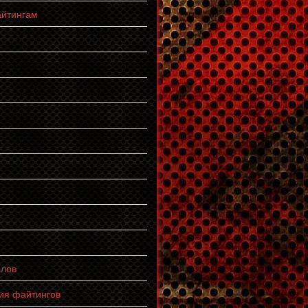
айтингам
алов
ия файтингов