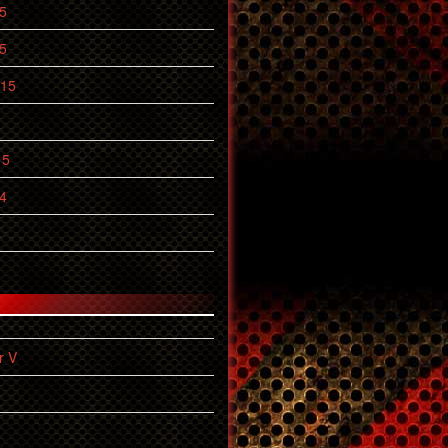
5
5
015
15
4
4
r V