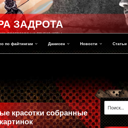
РА ЗАДРОТА
ки, программы и другие игры
ео по файтингам
Данисен
Новости
Статьи
Искать:
ые красотки собранные
 картинок