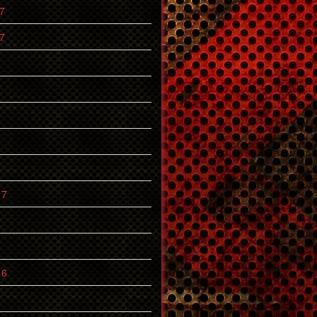
7
7
7
17
6
16
6