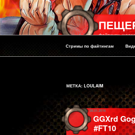
Перейти
к
содержимому
ПЕЩЕ
Файтинги, желез
Стримы по файтингам
Вид
МЕТКА:
LOULAIM
ОПУБЛИКОВАНО
28.01.2016
GGXrd Goga
#FT10