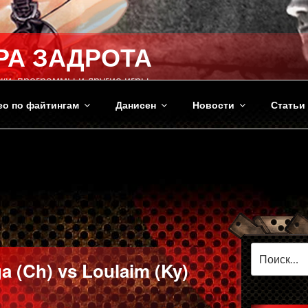
РА ЗАДРОТА
ки, программы и другие игры
ео по файтингам
Данисен
Новости
Статьи
Искать:
 (Ch) vs Loulaim (Ky)