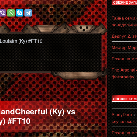
СВЕЖИЕ ЗАП
Тайна семи с
понедельни
Дедпул 2, в
 Loulaim (Ky) #FT10
Мистер Мерс
Поход на ме
The Arsenal
фотографу
СВЕЖИЕ КОМ
ndCheerful (Ky) vs
StudyDocx
к
y) #FT10
случилось с
Поход на ме