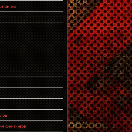
айтингам
алов
ия файтингов