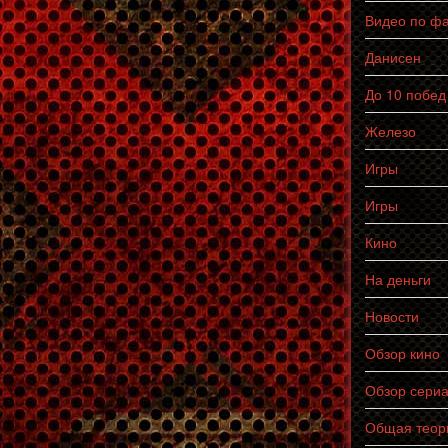
Видео по ф
Данисен
До 10 побед
Железо
Игры
Игры
Кино
На деньги
Новости
Обзор кино
Обзор сери
Общая теор