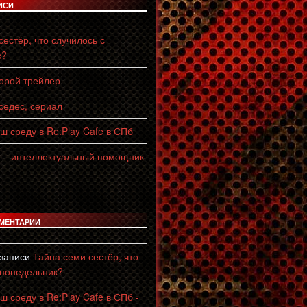
ИСИ
естёр, что случилось с
к?
торой трейлер
едес, сериал
ш среду в Re:Play Cafe в СПб
 — интеллектуальный помощник
МЕНТАРИИ
 записи
Тайна семи сестёр, что
 понедельник?
ш среду в Re:Play Cafe в СПб -