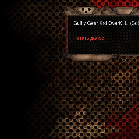
Guilty Gear Xrd OverKilL. (So
«GGXrd
Читать далее
OverKilL.
(So)
vs
Loulaim
(Ky)
#FT10»