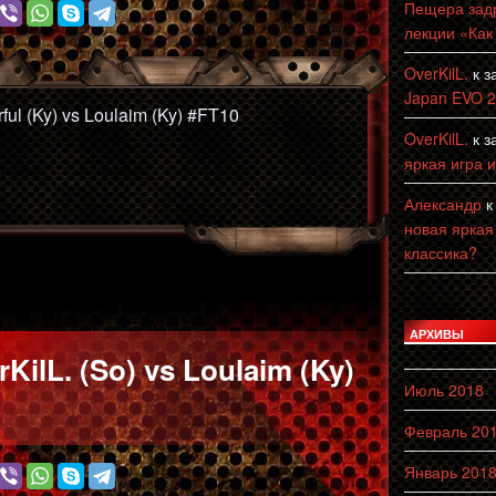
Пещера зад
лекции «Как
OverKilL.
к з
Japan EVO 
ul (Ky) vs Loulaim (Ky) #FT10
OverKilL.
к з
яркая игра 
l
Александр
к
новая яркая
классика?
АРХИВЫ
KilL. (So) vs Loulaim (Ky)
Июль 2018
Февраль 20
Январь 201