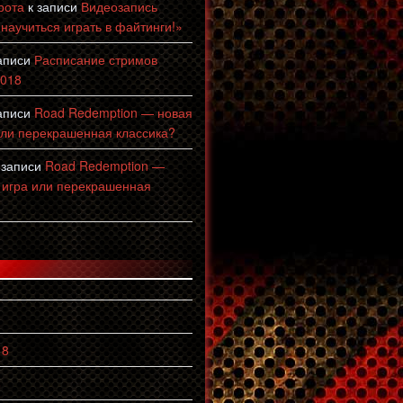
рота
к записи
Видеозапись
 научиться играть в файтинги!»
аписи
Расписание стримов
2018
аписи
Road Redemption — новая
или перекрашенная классика?
 записи
Road Redemption —
 игра или перекрашенная
18
8