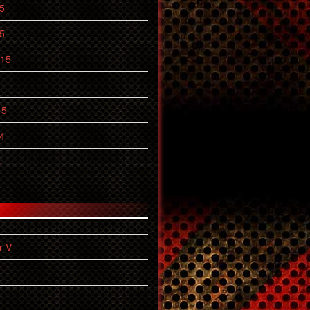
5
5
015
15
4
4
r V