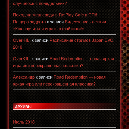
случилось с понедельник?
Поход на меш среду в Re:Play Cafe в СПб -
Пещера задрота
к записи
Видеозапись лекции
«Как научиться играть в файтинги!»
OverKilL.
к записи
Расписание стримов Japan EVO
2018
OverKilL.
к записи
Road Redemption — новая яркая
игра или перекрашенная классика?
Александр
к записи
Road Redemption — новая
яркая игра или перекрашенная классика?
АРХИВЫ
Июль 2018