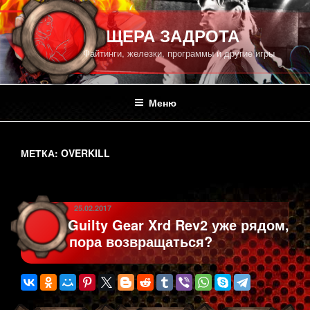
Перейти
к
ПЕЩЕРА ЗАДРОТА
содержимому
Файтинги, железки, программы и другие игры
Меню
МЕТКА:
OVERKILL
ОПУБЛИКОВАНО
25.02.2017
Guilty Gear Xrd Rev2 уже рядом,
пора возвращаться?