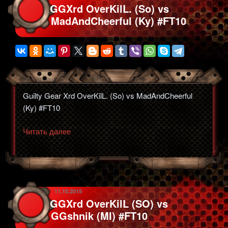
GGXrd OverKilL. (So) vs
#FT10»
MadAndCheerful (Ky) #FT10
Guilty Gear Xrd OverKilL. (So) vs MadAndCheerful
(Ky) #FT10
«GGXrd
Читать далее
OverKilL.
(So)
vs
MadAndCheerful
(Ky)
ОПУБЛИКОВАНО
11.10.2015
GGXrd OverKilL (SO) vs
#FT10»
GGshnik (MI) #FT10