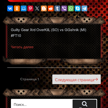
Guilty Gear Xrd OverKilL (SO) vs GGshnik (MI)
#FT10
«GGXrd
Читать далее
OverKilL
(SO)
vs
GGshnik
(MI)
Пагинация
Страница
1
Следующая страница
#FT10»
записей
Искать: