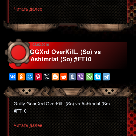
«Guilty
Читать далее
Gear
Xrd
Rev2
уже
рядом,
ОПУБЛИКОВАНО
02.02.2016
GGXrd OverKilL. (So) vs
пора
Ashimriat (So) #FT10
возвращаться?»
Guilty Gear Xrd OverKilL. (So) vs Ashimriat (So)
#FT10
«GGXrd
Читать далее
OverKilL.