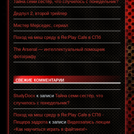
Тайна семи сестёр, что случилось с понедельник?
Дедпул 2, второй трейлер
Мистер Мерседес, сериал
Поход на меш среду в Re:Play Cafe в СПб
The Arsenal — интеллектуальный помощник
фотографу
СВЕЖИЕ КОММЕНТАРИИ
StudyDocx
к записи
Тайна семи сестёр, что
случилось с понедельник?
Поход на меш среду в Re:Play Cafe в СПб -
Пещера задрота
к записи
Видеозапись лекции
«Как научиться играть в файтинги!»