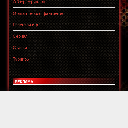
Обзор сериалов
Общая теория файтингов
Резензии игр
Сериал
Статьи
Турниры
РЕКЛАМА