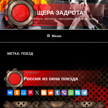
Перейти
к
ПЕЩЕРА ЗАДРОТА
содержимому
Файтинги, железки, программы и другие игры
Меню
МЕТКА:
ПОЕЗД
ОПУБЛИКОВАНО
14.03.2017
Россия из окна поезда