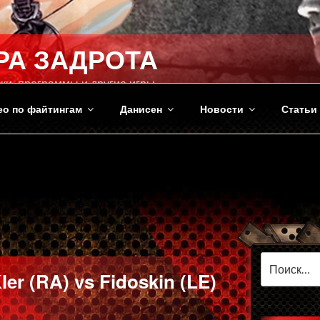
РА ЗАДРОТА
ки, программы и другие игры
ео по файтингам
Данисен
Новости
Статьи
Искать:
er (RA) vs Fidoskin (LE)