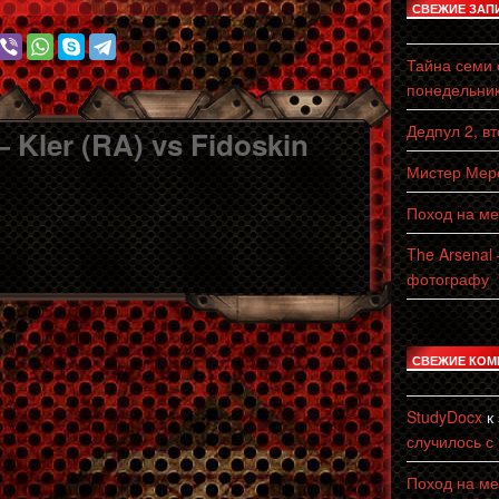
СВЕЖИЕ ЗАП
Тайна семи с
понедельни
Дедпул 2, в
— Kler (RA) vs Fidoskin
Мистер Мерс
Поход на ме
The Arsenal
фотографу
СВЕЖИЕ КОМ
StudyDocx
к
случилось с
Поход на ме