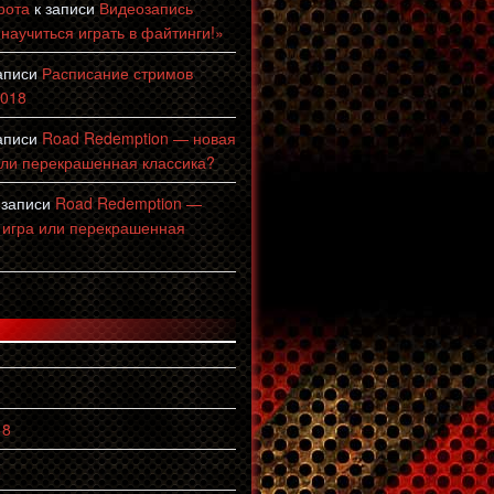
рота
к записи
Видеозапись
 научиться играть в файтинги!»
аписи
Расписание стримов
2018
аписи
Road Redemption — новая
или перекрашенная классика?
 записи
Road Redemption —
 игра или перекрашенная
18
8