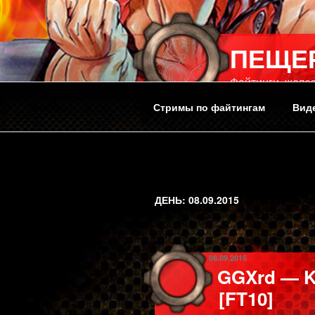
Перейти
к
содержимому
ПЕЩЕ
Файтинги, желез
Стримы по файтингам
Вид
ДЕНЬ:
08.09.2015
ОПУБЛИКОВАНО
08.09.2015
GGXrd — Kl
[FT10]