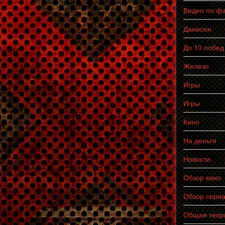
Видео по ф
Данисен
До 10 побед
Железо
Игры
Игры
Кино
На деньги
Новости
Обзор кино
Обзор сери
Общая теор