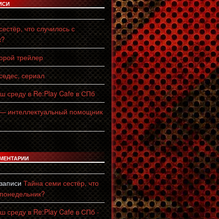
ИСИ
естёр, что случилось с
к?
торой трейлер
едес, сериал
ш среду в Re:Play Cafe в СПб
 — интеллектуальный помощник
МЕНТАРИИ
 записи
Тайна семи сестёр, что
 понедельник?
ш среду в Re:Play Cafe в СПб -