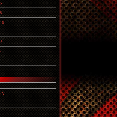
5
5
015
15
4
4
r V