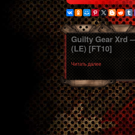
Guilty Gear Xrd 
(LE) [FT10]
«GGXrd
Читать далее
—
Kler
(RA)
vs
Fidoskin
(LE)
[FT10]»