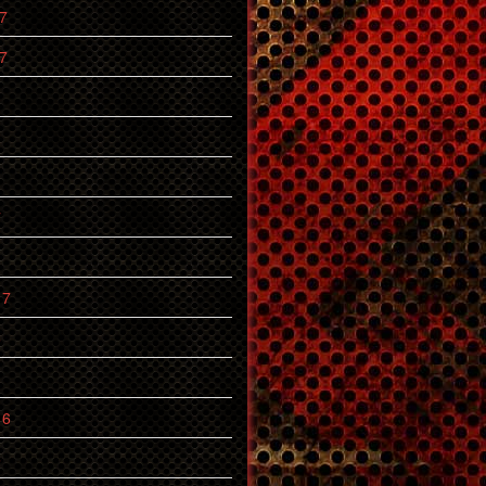
7
7
7
17
6
16
6