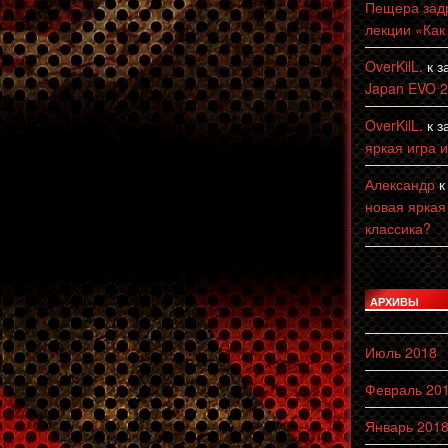
Пещера зад
лекции «Как
OverKilL.
к з
Japan EVO 
OverKilL.
к з
яркая игра 
Александр
к
новая яркая
классика?
АРХИВЫ
Июль 2018
Февраль 20
Январь 201