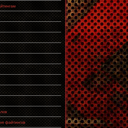
айтингам
алов
ия файтингов