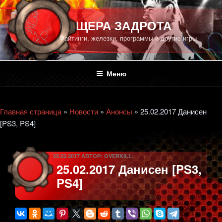
Перейти
к
ПЕЩЕРА ЗАДРОТА
содержимому
Файтинги, железки, программы и другие игры
Меню
Главная страница
»
Новости
»
Анонсы
»
25.02.2017 Данисен
[PS3, PS4]
ОПУБЛИКОВАНО
25.02.2017
АВТОР:
OVERKILL.
25.02.2017 Данисен [PS3,
PS4]