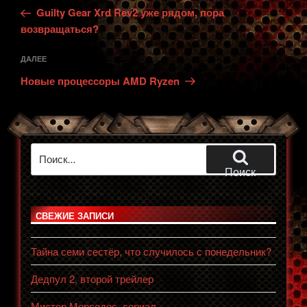
запись:
записям
Guilty Gear Xrd Rev2 уже рядом, пора
возвращаться?
Следующая
ДАЛЕЕ
запись
Новые процессоры AMD Ryzen
Искать:
Поиск
СВЕЖИЕ ЗАПИСИ
Тайна семи сестёр, что случилось с понедельник?
Дедпул 2, второй трейлер
Мистер Мерседес, сериал