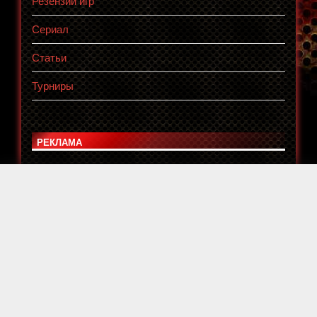
Резензии игр
Сериал
Статьи
Турниры
РЕКЛАМА