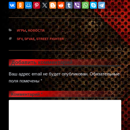
РУБРИКИ
ИГРЫ
,
НОВОСТИ
МЕТКИ
SFV
,
SFVAE
,
STREET FIGHTER
Добавить комментарий
Ваш адрес email не будет опубликован.
Обязательные
поля помечены
*
Комментарий
*