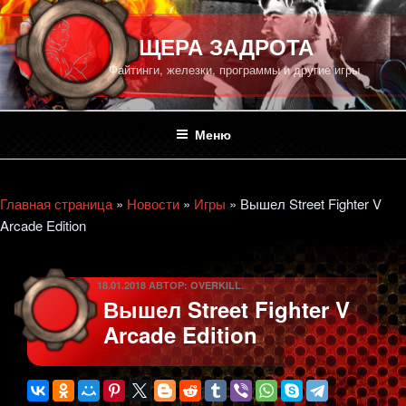
Перейти
к
ПЕЩЕРА ЗАДРОТА
содержимому
Файтинги, железки, программы и другие игры
Меню
Главная страница
»
Новости
»
Игры
»
Вышел Street Fighter V
Arcade Edition
ОПУБЛИКОВАНО
18.01.2018
АВТОР:
OVERKILL.
Вышел Street Fighter V
Arcade Edition