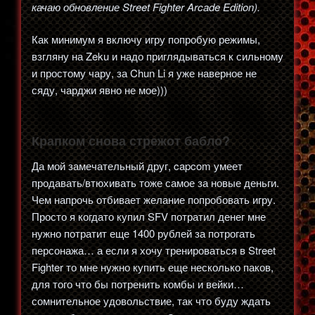
качаю обновление Street Fighter Arcade Edition).
Как минимум я включу игру попробую режимы,
взгляну на Zeku и надо приглядываться к сильному
и простому чару, за Chun Li я уже наверное не
сяду, чарджи явно не мое)))
Крапком снова стрежот бабло?
Да мой замечательный друг, capcom умеет
продавать/втюхивать тоже самое за новые деньги.
Чем напрочь отбивает желание попробовать игру.
Просто я когдато купил SFV потратил денег мне
нужно потратит еще 1400 рублей за потрогать
персонажа… а если я хочу тренироваться в Street
Fighter то мне нужно купить еще несколько паков,
для того что бы потренить комбы и вейки…
сомнительное удовольствие, так что буду ждать