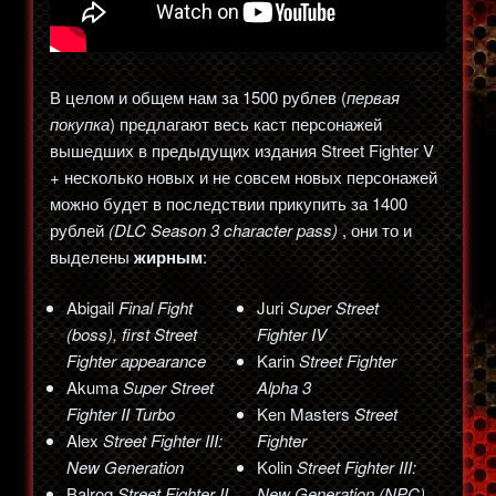
В целом и общем нам за 1500 рублев (
первая
покупка
) предлагают весь каст персонажей
вышедших в предыдущих издания Street Fighter V
+ несколько новых и не совсем новых персонажей
можно будет в последствии прикупить за 1400
рублей
(DLC Season 3 character pass)
, они то и
выделены
жирным
:
Abigail
Final Fight
Juri
Super Street
(boss), first Street
Fighter IV
Fighter appearance
Karin
Street Fighter
Akuma
Super Street
Alpha 3
Fighter II Turbo
Ken Masters
Street
Alex
Street Fighter III:
Fighter
New Generation
Kolin
Street Fighter III:
Balrog
Street Fighter II
New Generation (NPC)