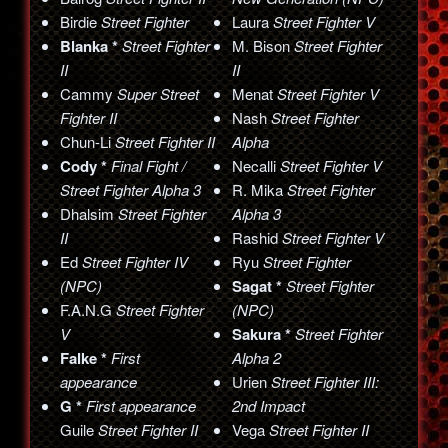
Birdie
Street Fighter
Laura
Street Fighter V
Blanka *
Street Fighter
M. Bison
Street Fighter
II
II
Cammy
Super Street
Menat
Street Fighter V
Fighter II
Nash
Street Fighter
Chun-Li
Street Fighter II
Alpha
Cody *
Final Fight /
Necalli
Street Fighter V
Street Fighter Alpha 3
R. Mika
Street Fighter
Dhalsim
Street Fighter
Alpha 3
II
Rashid
Street Fighter V
Ed
Street Fighter IV
Ryu
Street Fighter
(NPC)
Sagat *
Street Fighter
F.A.N.G
Street Fighter
(NPC)
V
Sakura *
Street Fighter
Falke *
First
Alpha 2
appearance
Urien
Street Fighter III:
G *
First appearance
2nd Impact
Guile
Street Fighter II
Vega
Street Fighter II