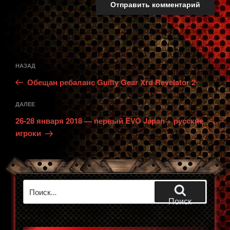
Навигация
Предыдущая
НАЗАД
по
запись:
записям
Обещан ребаланс Guilty Gear Xrd Revelator 2
Следующая
ДАЛЕЕ
запись
26-28 января 2018 — первый EVO Japan + русские
игроки
Искать:
Поиск