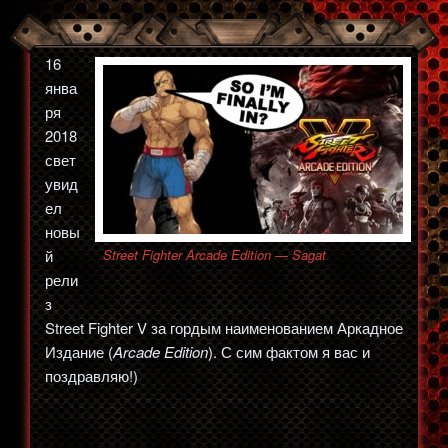
16
янва
ря
2018
свет
увид
ел
новы
й
Street Fighter Arcade Edition — Sagat
рели
з
Street Fighter V за гордым наименованием Аркадное
Издание (
Arcade Edition
). С сим фактом я вас и
поздравляю!)