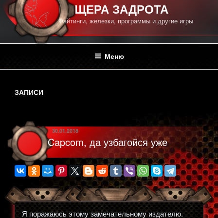
ПЕЩЕРА ЗАДРОТА
Файтинги, железки, программы и другие игры
Меню
ЗАПИСИ
ОПУБЛИКОВАНО
30.01.2018
Capcom, да узбагойся уже
Я поражаюсь этому замечательному издателю.