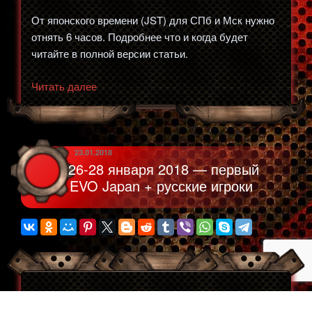
От японского времени (JST) для СПб и Мск нужно
отнять 6 часов. Подробнее что и когда будет
читайте в полной версии статьи.
«Расписание
Читать далее
стримов
Japan
EVO
2018»
ОПУБЛИКОВАНО
23.01.2018
26-28 января 2018 — первый
EVO Japan + русские игроки
26-28 января в