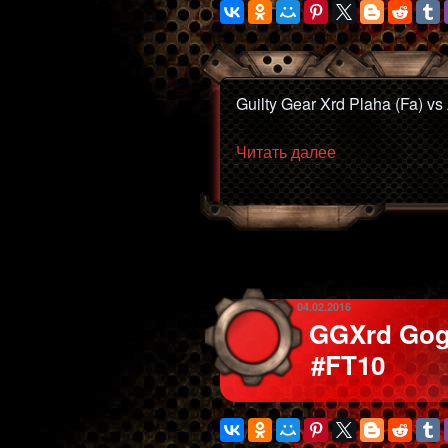
Guilty Gear Xrd Plaha (Fa) v
«GGXrd
Читать далее
Plaha
(Fa)
vs
Arsen
Kamelot
(Po)
ОПУБЛИКОВАНО
04.02.2016
#FT10»
GGXrd Goga
#FT10