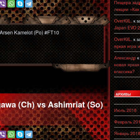
Пещера зад
лекции «Как
OverKilL.
к з
Japan EVO 
s Arsen Kamelot (Po) #FT10
OverKilL.
к з
яркая игра 
Александр
к
новая яркая
классика?
АРХИВЫ
wa (Ch) vs Ashimriat (So)
Июль 2018
Февраль 20
Январь 201