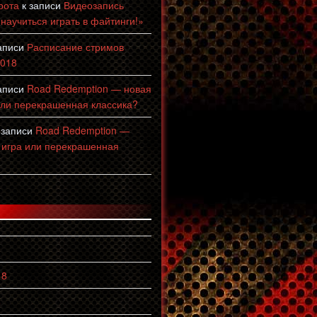
рота
к записи
Видеозапись
 научиться играть в файтинги!»
аписи
Расписание стримов
2018
аписи
Road Redemption — новая
или перекрашенная классика?
 записи
Road Redemption —
 игра или перекрашенная
18
8