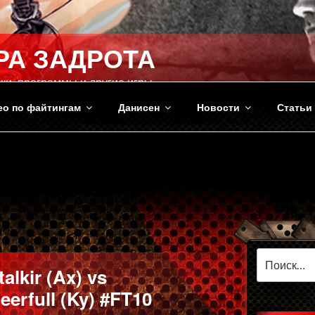
РА ЗАДРОТА
ки, программы и другие игры
ео по файтингам
Данисен
Новости
Статьи
Искать:
alkir (Ax) vs
rfull (Ky) #FT10