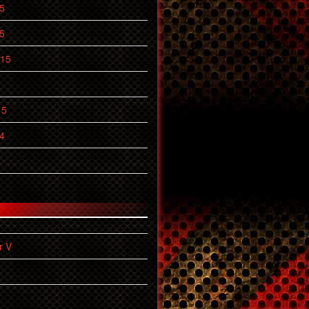
5
5
015
15
4
4
r V