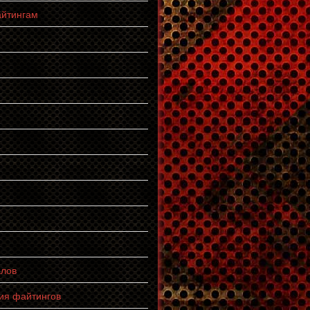
айтингам
алов
ия файтингов