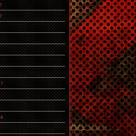
7
7
7
17
6
16
6