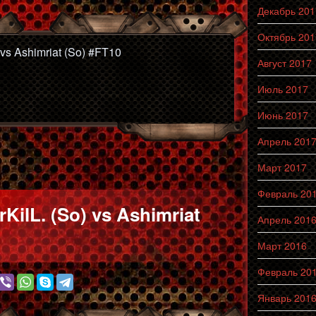
Декабрь 201
Октябрь 201
vs Ashimriat (So) #FT10
Август 2017
Июль 2017
Июнь 2017
Апрель 201
Март 2017
Февраль 20
KilL. (So) vs Ashimriat
Апрель 201
Март 2016
Февраль 20
Январь 201