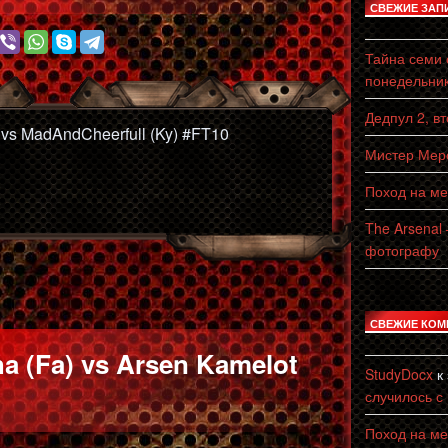
СВЕЖИЕ ЗАП
Тайна семи с
понедельни
Дедпул 2, в
x) vs MadAndCheerfull (Ky) #FT10
Мистер Мерс
Поход на ме
The Arsenal
фотографу
ll
СВЕЖИЕ КОМ
a (Fa) vs Arsen Kamelot
StudyDocx
к
случилось с
Поход на ме