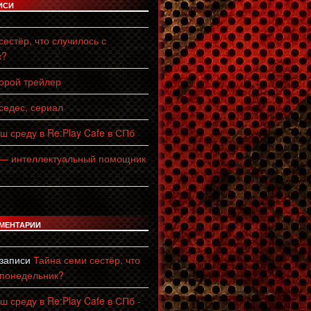
ИСИ
естёр, что случилось с
к?
торой трейлер
едес, сериал
ш среду в Re:Play Cafe в СПб
 — интеллектуальный помощник
МЕНТАРИИ
 записи
Тайна семи сестёр, что
 понедельник?
ш среду в Re:Play Cafe в СПб -