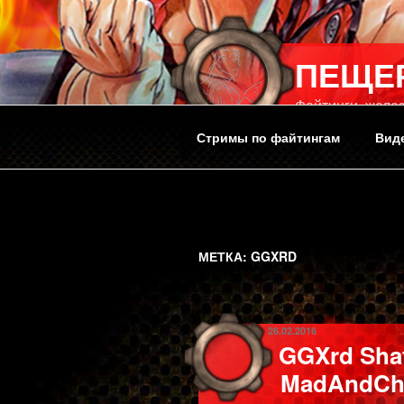
Перейти
к
содержимому
ПЕЩЕ
Файтинги, желез
Стримы по файтингам
Вид
МЕТКА:
GGXRD
ОПУБЛИКОВАНО
26.02.2016
GGXrd Shat
MadAndChee