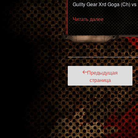
Guilty Gear Xrd Goga (Ch) vs
«GGXrd
Читать далее
Goga
(Ch)
vs
Loulaim
(Ky)
#FT10»
Пагинация
Предыдущая
записей
страница