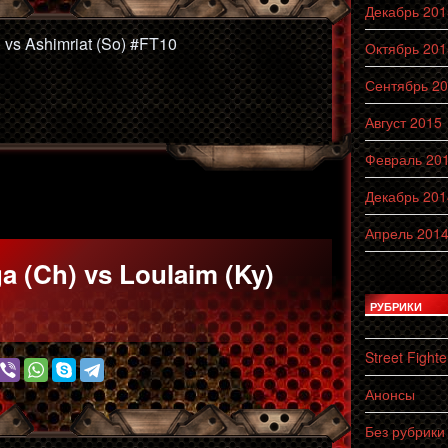
Декабрь 201
) vs Ashimriat (So) #FT10
Октябрь 201
Сентябрь 2
Август 2015
Февраль 20
Декабрь 201
Апрель 201
 (Ch) vs Loulaim (Ky)
РУБРИКИ
Street Fighte
Анонсы
Без рубрики